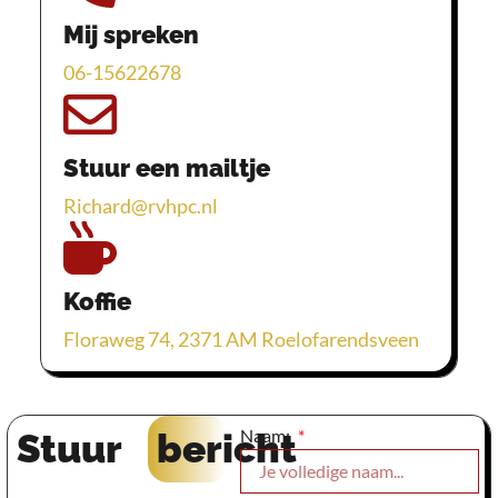
Mij spreken
06-15622678
Stuur een mailtje
Richard@rvhpc.nl
Koffie
Floraweg 74, 2371 AM Roelofarendsveen
Naam:
Stuur
bericht