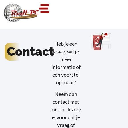
Heb je een
Contact
vraag, wil je
meer
informatie of
een voorstel
op maat?
Neem dan
contact met
mij op. Ik zorg
ervoor dat je
vraag of