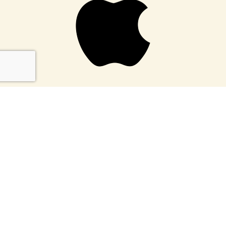
Waar kan je
bij mij voor terecht
IT
Verkoop
Reparatie